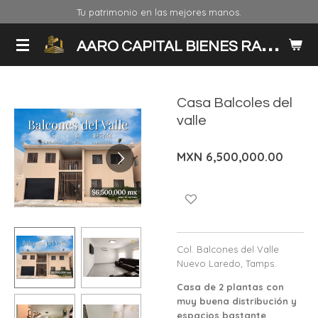
Tu patrimonio en las mejores manos.
Ir
al
A
ARO CAPITAL BIENES RAICES
contenido
principal
Casa Balcoles del
valle
MXN 6,500,000.00
Col. Balcones del Valle
Nuevo Laredo, Tamps.
Casa de 2 plantas con
muy buena distribución y
espacios bastante