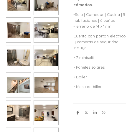
cómodos.
-Sala | Comedor | Cocina | 5
habitaciones | 6 baños
-Terreno de 14 x 17 m
Cuenta con portón eléctrico
y cámaras de seguridad.
Incluye:
• 7 minisplit
• Paneles solares
• Boiler
• Mesa de billar
C
C
C
C
o
o
o
o
m
m
m
m
p
p
p
p
a
a
a
a