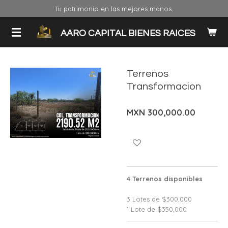
Tu patrimonio en las mejores manos.
Ir
al
contenido
AARO CAPITAL BIENES RAICES
principal
Terrenos
Transformacion
MXN 300,000.00
4 Terrenos disponibles
3 Lotes de $300,000
1 Lote de $350,000