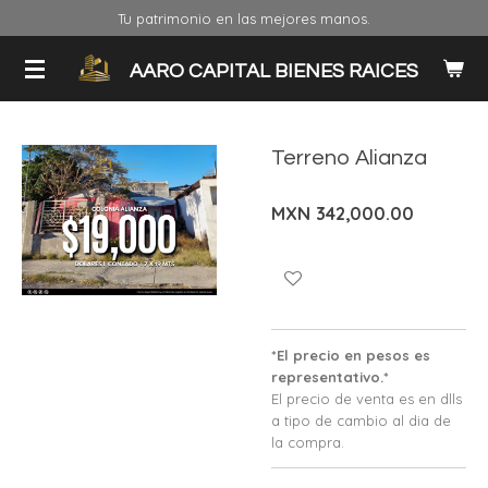
Tu patrimonio en las mejores manos.
Ir
al
contenido
AARO CAPITAL BIENES RAICES
principal
Terreno Alianza
MXN 342,000.00
*El precio en pesos es
representativo.*
El precio de venta es en dlls
a tipo de cambio al dia de
la compra.