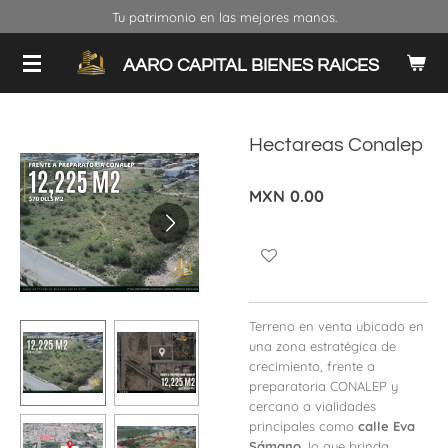
Tu patrimonio en las mejores manos.
Ir
al
contenido
AARO CAPITAL BIENES RAICES
principal
Hectareas Conalep
MXN 0.00
Terreno en venta ubicado en
una zona estratégica de
crecimiento, frente a
preparatoria CONALEP y
cercano a vialidades
principales como
calle Eva
Sámano
, lo que brinda