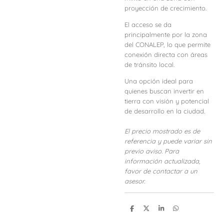
proyección de crecimiento.
El acceso se da
principalmente por la zona
del CONALEP, lo que permite
conexión directa con áreas
de tránsito local.
Una opción ideal para
quienes buscan invertir en
tierra con visión y potencial
de desarrollo en la ciudad.
El precio mostrado es de
referencia y puede variar sin
previo aviso. Para
información actualizada,
favor de contactar a un
asesor.
C
C
C
C
o
o
o
o
m
m
m
m