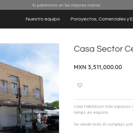
Tu patrimonio en las mejores manos.
Nuestro equipo
Poroyectos, Comerciales y E
Casa Sector C
MXN 3,511,000.00
Casa habitacion mas espacios c
tamps. en esquina.
Se vende todo el complejo junt