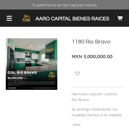
Tu patrimonio en las mejores manos.
Ir
al
contenido
AARO CAPITAL BIENES RAICES
principal
1180 Rio Bravo
MXN 5,000,000.00
Hermosa casa en colonia
Rio Bravo.
Se entrega totalmente con
muebles hechos a la medida.
-sala