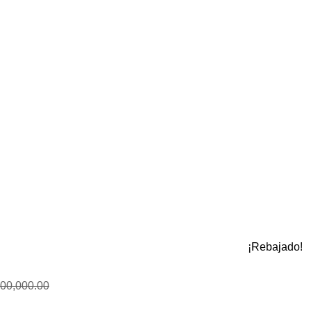
¡Rebajado!
00,000.00