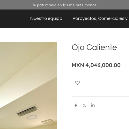
Tu patrimonio en las mejores manos.
Nuestro equipo
Poroyectos, Comerciales y 
Ojo Caliente
MXN 4,046,000.00
C
C
C
o
o
o
m
m
m
p
p
p
a
a
a
r
r
r